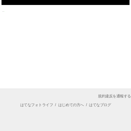
規約違反を通報する
はてなフォトライフ
/
はじめての方へ
/
はてなブログ