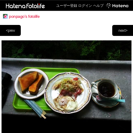
ユーザー登録
ログイン
ヘルプ
ponpago's fotolife
<prev
next>