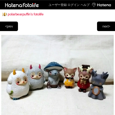
ユーザー登録
ログイン
ヘルプ
polarbearpuffin's fotolife
<prev
next>