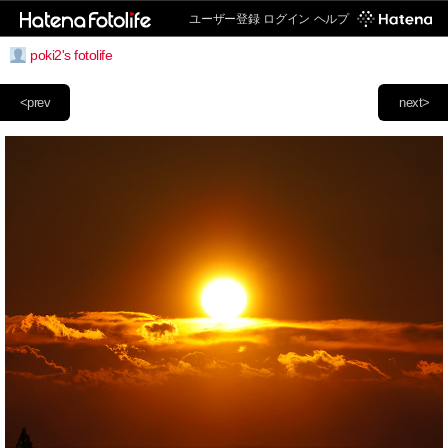
ユーザー登録
ログイン
ヘルプ
poki2's fotolife
<prev
next>