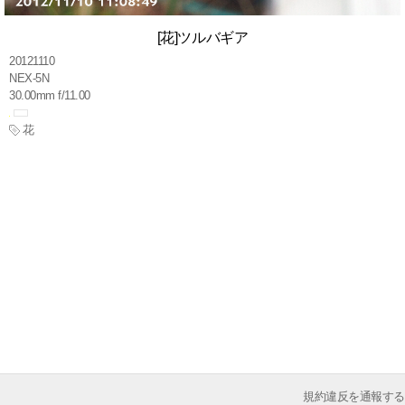
[花]ツルバギア
20121110
NEX-5N
30.00mm f/11.00
花
規約違反を通報する