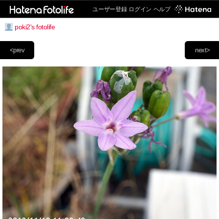
ユーザー登録
ログイン
ヘルプ
poki2's fotolife
<prev
next>