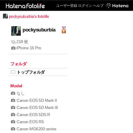
ユーザー登録
ログイン
ヘルプ
pockysuburbia's fotolife
pockysuburbia
218 枚
iPhone 16 Pro
フォルダ
トップフォルダ
Model
なし
Canon EOS 5D Mark II
Canon EOS 5D Mark III
Canon EOS 5DS R
Canon EOS R5
Canon MG6200 series