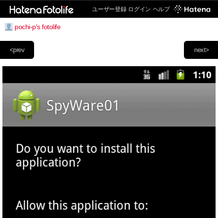
ユーザー登録
ログイン
ヘルプ
pochi-p's fotolife
<prev
next>