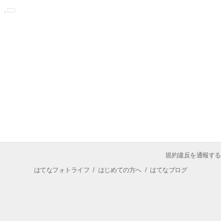
規約違反を通報する
はてなフォトライフ
/
はじめての方へ
/
はてなブログ