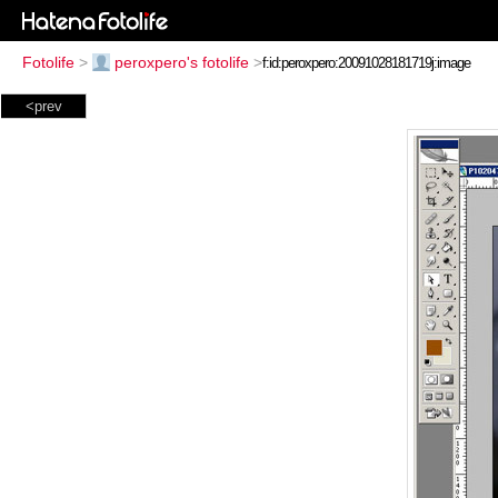
Fotolife
>
peroxpero's fotolife
>
<prev