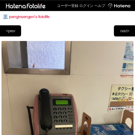
ユーザー登録
ログイン
ヘルプ
penginsengen's fotolife
<prev
next>