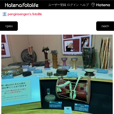
ユーザー登録
ログイン
ヘルプ
penginsengen's fotolife
<prev
next>