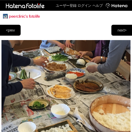
ユーザー登録
ログイン
ヘルプ
peerclinic's fotolife
<prev
next>