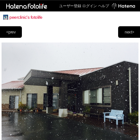
ユーザー登録
ログイン
ヘルプ
peerclinic's fotolife
<prev
next>