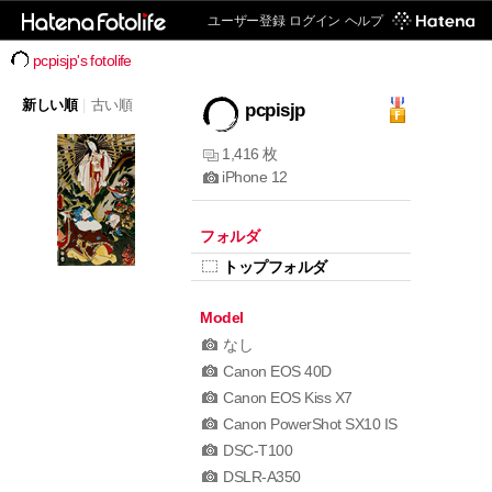
ユーザー登録
ログイン
ヘルプ
pcpisjp's fotolife
新しい順
|
古い順
pcpisjp
1,416 枚
iPhone 12
フォルダ
トップフォルダ
Model
なし
Canon EOS 40D
Canon EOS Kiss X7
Canon PowerShot SX10 IS
DSC-T100
DSLR-A350