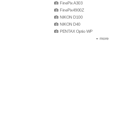
FinePix A303
FinePix4900Z
NIKON D100
NIKON D40
PENTAX Optio WP
more