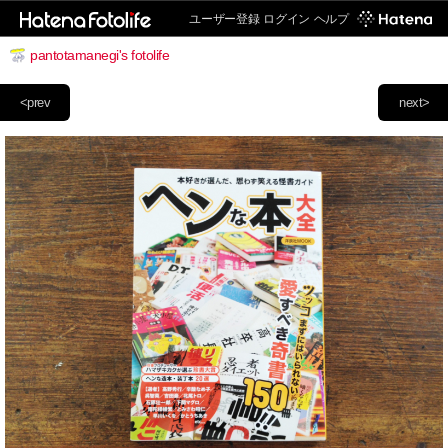
ユーザー登録
ログイン
ヘルプ
pantotamanegi's fotolife
<prev
next>