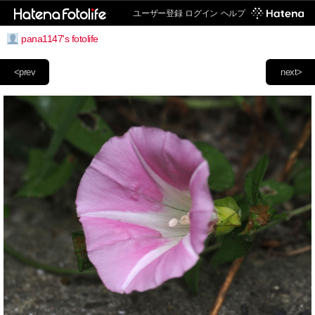
ユーザー登録
ログイン
ヘルプ
pana1147's fotolife
<prev
next>