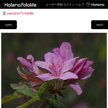
ユーザー登録
ログイン
ヘルプ
pana1147's fotolife
<prev
next>