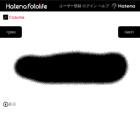
ユーザー登録
ログイン
ヘルプ
f:ozuma
<prev
next>
表示