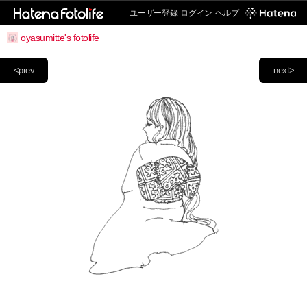
ユーザー登録
ログイン
ヘルプ
oyasumitte's fotolife
<prev
next>