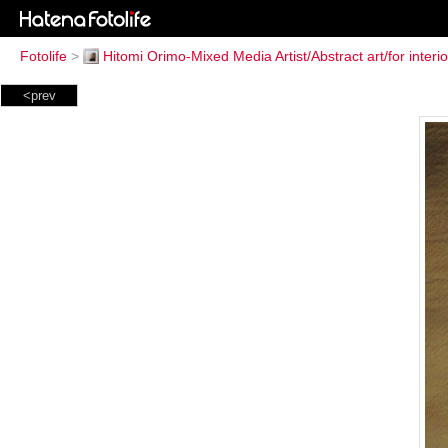
Fotolife
>
Hitomi Orimo-Mixed Media Artist/Abstract art/for interio
<prev