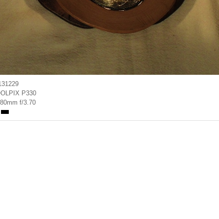
131229
OLPIX P330
.80mm f/3.70