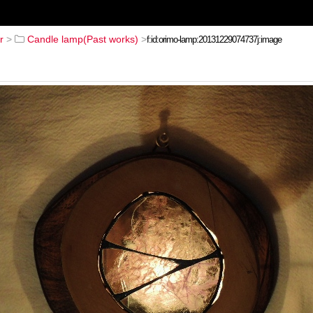
r
>
Candle lamp(Past works)
>