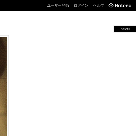
ユーザー登録
ログイン
ヘルプ
next>