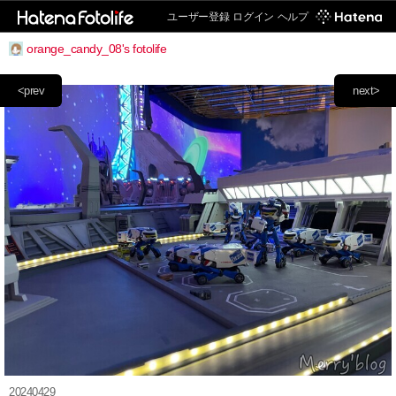
ユーザー登録
ログイン
ヘルプ
orange_candy_08's fotolife
<prev
next>
20240429