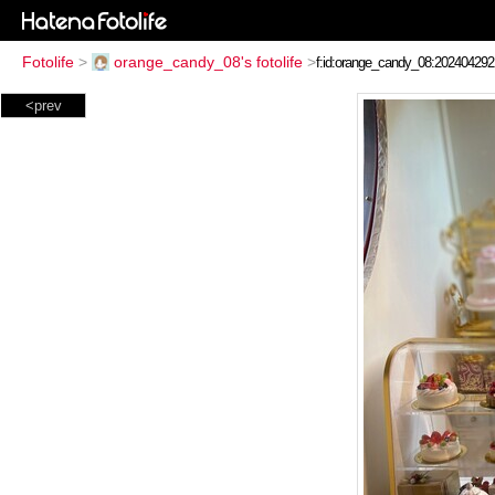
Fotolife
>
orange_candy_08's fotolife
>
<prev