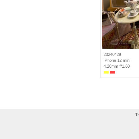
20240429
iPhone 12 mini
4.20mm f/1.60
T