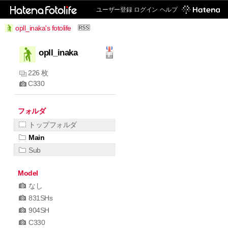
ユーザー登録
ログイン
ヘルプ
opll_inaka's fotolife
opll_inaka
226 枚
C330
フォルダ
トップフォルダ
Main
Sub
Model
なし
831SHs
904SH
C330