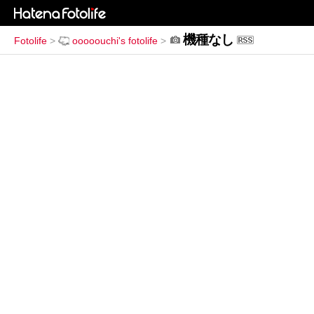
機種なし
Fotolife
>
ooooouchi's fotolife
>