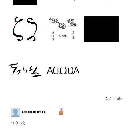
1
2
next>
omeometo
91 枚