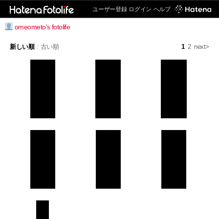
ユーザー登録
ログイン
ヘルプ
omeometo's fotolife
新しい順
|
古い順
1
2
next>