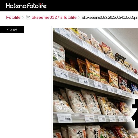
Fotolife
>
okseeme0327's fotolife
>
<prev