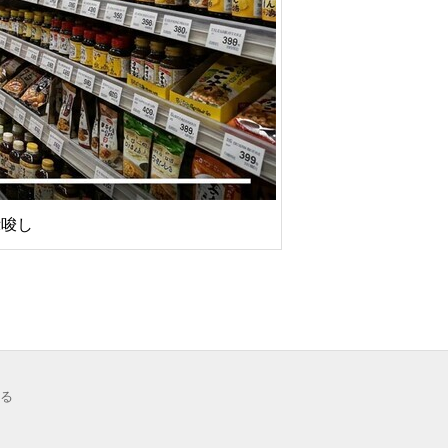
示唆し
る