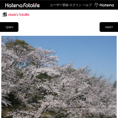
ユーザー登録
ログイン
ヘルプ
okaki's fotolife
<prev
next>