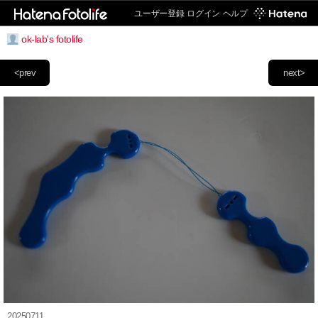
ユーザー登録
ログイン
ヘルプ
ok-lab's fotolife
<prev
next>
20250711