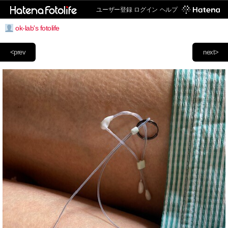
ユーザー登録
ログイン
ヘルプ
ok-lab's fotolife
<prev
next>