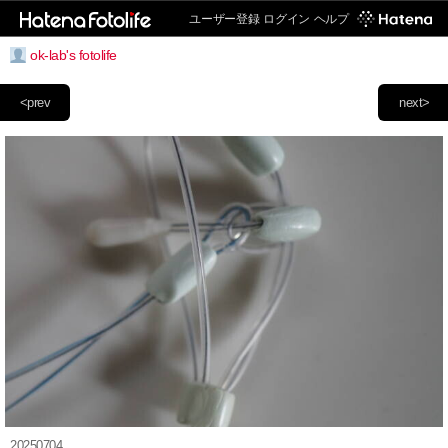
ユーザー登録
ログイン
ヘルプ
ok-lab's fotolife
<prev
next>
20250704