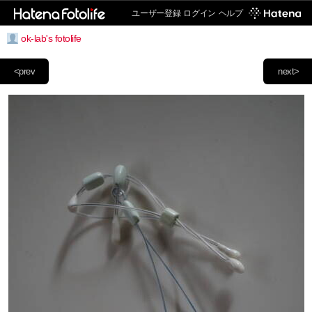
ユーザー登録
ログイン
ヘルプ
ok-lab's fotolife
<prev
next>