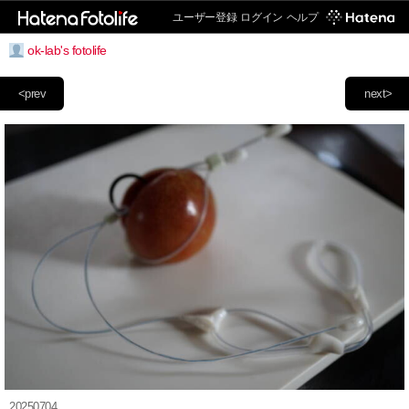
ユーザー登録
ログイン
ヘルプ
ok-lab's fotolife
<prev
next>
20250704