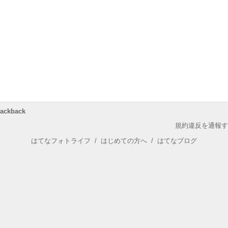
rackback
規約違反を通報す
はてなフォトライフ
/
はじめての方へ
/
はてなブログ