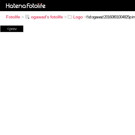
Fotolife
>
ogawad's fotolife
>
Logo
>
<prev