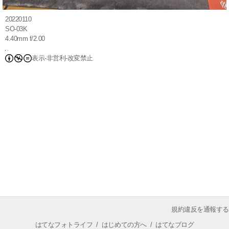
20220110
SO-03K
4.40mm f/2.00
表示-非営利-改変禁止
規約違反を通報する
はてなフォトライフ
/
はじめての方へ
/
はてなブログ