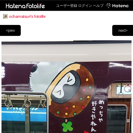
ユーザー登録
ログイン
ヘルプ
ochamatsuri's fotolife
<prev
next>