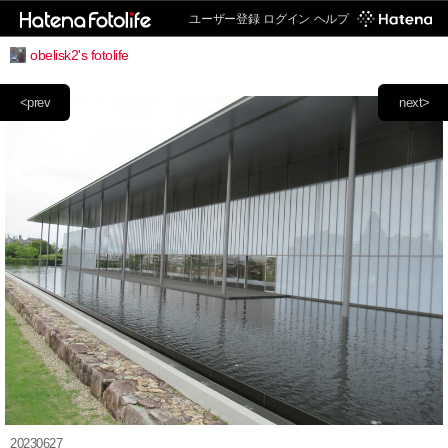
ユーザー登録
ログイン
ヘルプ
obelisk2's fotolife
<prev
next>
20230627