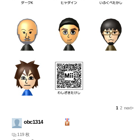
1
2
next>
obc1314
119 枚