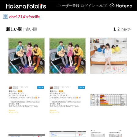
ユーザー登録
ログイン
ヘルプ
obc1314's fotolife
新しい順
|
古い順
1
2
next>