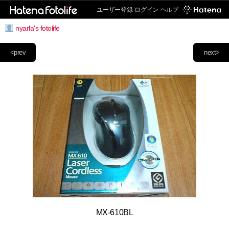
ユーザー登録
ログイン
ヘルプ
nyarla's fotolife
<prev
next>
MX-610BL