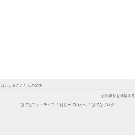
はいよるこんとんの足跡
規約違反を通報する
はてなフォトライフ
/
はじめての方へ
/
はてなブログ