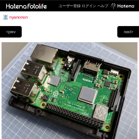
ユーザー登録
ログイン
ヘルプ
nyanonon
<prev
next>