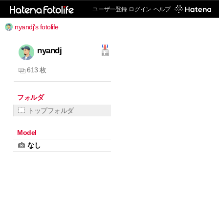
ユーザー登録
ログイン
ヘルプ
nyandj's fotolife
nyandj
613 枚
フォルダ
トップフォルダ
Model
なし