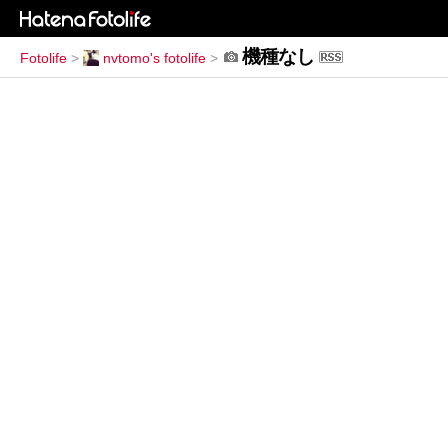
機種なし
Fotolife
>
nvtomo's fotolife
>