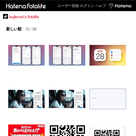
ユーザー登録
ログイン
ヘルプ
kujitorari's fotolife
新しい順
|
古い順