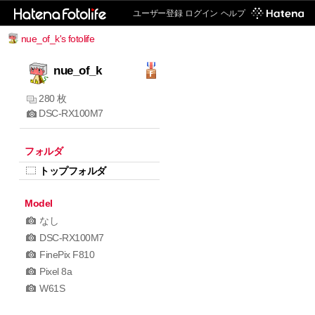
ユーザー登録
ログイン
ヘルプ
nue_of_k's fotolife
nue_of_k
280 枚
DSC-RX100M7
フォルダ
トップフォルダ
Model
なし
DSC-RX100M7
FinePix F810
Pixel 8a
W61S