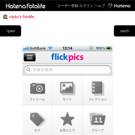
ユーザー登録
ログイン
ヘルプ
ntaku's fotolife
<prev
next>