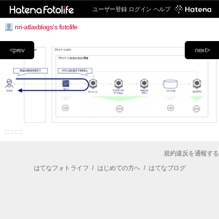
ユーザー登録
ログイン
ヘルプ
nri-atlaxblogs's fotolife
<prev
next>
規約違反を通報する
はてなフォトライフ
/
はじめての方へ
/
はてなブログ