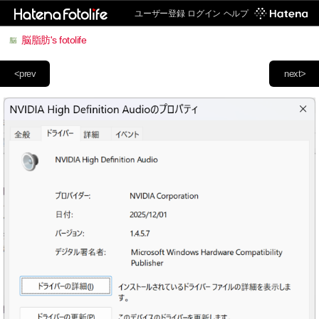
ユーザー登録
ログイン
ヘルプ
脳脂肪's fotolife
<prev
next>