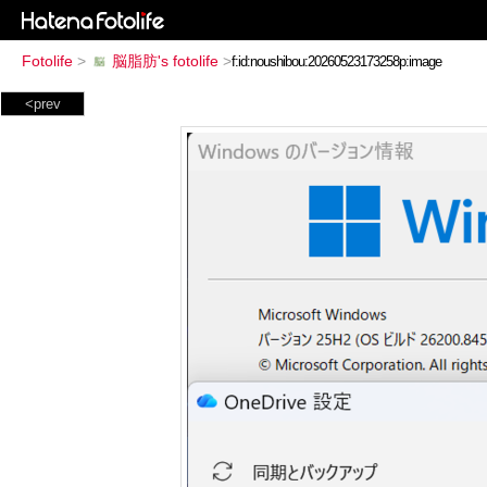
Fotolife
>
脳脂肪's fotolife
>
<prev