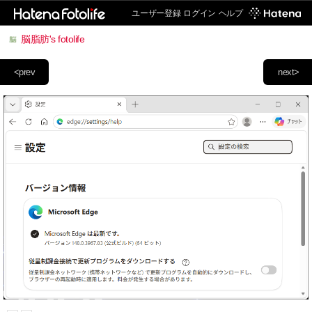
ユーザー登録
ログイン
ヘルプ
脳脂肪's fotolife
<prev
next>