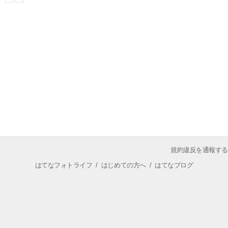
規約違反を通報する
はてなフォトライフ
/
はじめての方へ
/
はてなブログ