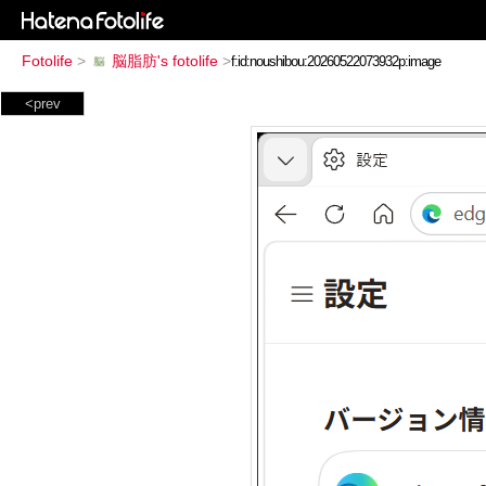
Fotolife
>
脳脂肪's fotolife
>
<prev