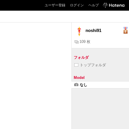
ユーザー登録
ログイン
ヘルプ
noshi91
109 枚
フォルダ
トップフォルダ
Model
なし