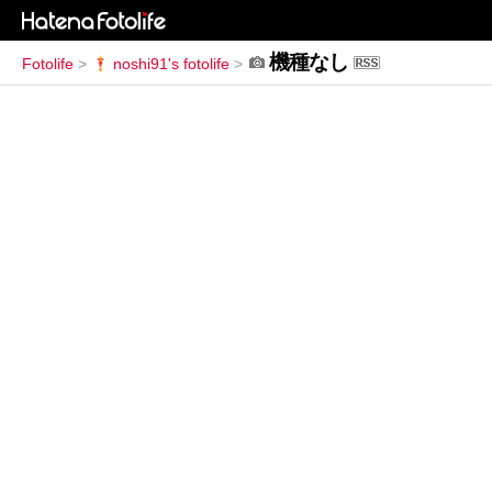
機種なし
Fotolife
>
noshi91's fotolife
>