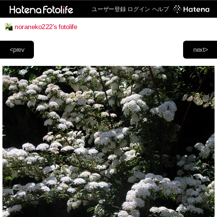
ユーザー登録
ログイン
ヘルプ
noraneko222's fotolife
<prev
next>