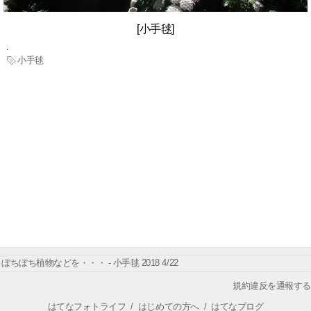
[小手毬]
小手毬
ぼちぼち植物などを・・・ - 小手毬 2018 4/22
規約違反を通報する
はてなフォトライフ
/
はじめての方へ
/
はてなブログ