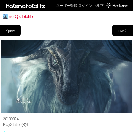
ユーザー登録
ログイン
ヘルプ
norQ's fotolife
<prev
next>
20190924
PlayStation(R)4