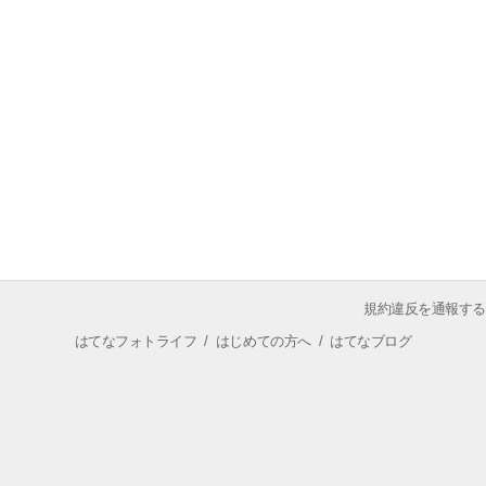
規約違反を通報する
はてなフォトライフ
/
はじめての方へ
/
はてなブログ