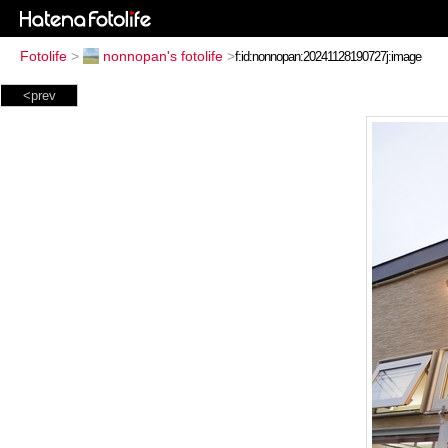
Fotolife
>
nonnopan's fotolife
>
<prev